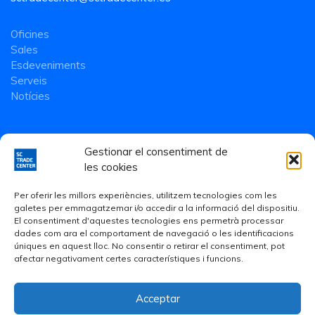
Oficines
Sales
Esdeveniments
Serveis
Notícies
Gestionar el consentiment de
les cookies
Per oferir les millors experiències, utilitzem tecnologies com les
galetes per emmagatzemar i/o accedir a la informació del dispositiu.
El consentiment d'aquestes tecnologies ens permetrà processar
dades com ara el comportament de navegació o les identificacions
úniques en aquest lloc. No consentir o retirar el consentiment, pot
afectar negativament certes característiques i funcions.
Acceptar
Avís Legal
·
Política de Privacitat
·
Política de cookies