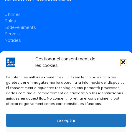
Oficines
Sales
Esdeveniments
Serveis
Notícies
Gestionar el consentiment de
les cookies
Per oferir les millors experiències, utilitzem tecnologies com les
galetes per emmagatzemar i/o accedir a la informació del dispositiu.
El consentiment d'aquestes tecnologies ens permetrà processar
dades com ara el comportament de navegació o les identificacions
úniques en aquest lloc. No consentir o retirar el consentiment, pot
afectar negativament certes característiques i funcions.
Acceptar
Avís Legal
·
Política de Privacitat
·
Política de cookies