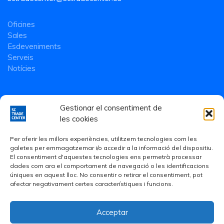
Oficines
Sales
Esdeveniments
Serveis
Notícies
Gestionar el consentiment de
les cookies
Per oferir les millors experiències, utilitzem tecnologies com les
galetes per emmagatzemar i/o accedir a la informació del dispositiu.
El consentiment d'aquestes tecnologies ens permetrà processar
dades com ara el comportament de navegació o les identificacions
úniques en aquest lloc. No consentir o retirar el consentiment, pot
afectar negativament certes característiques i funcions.
Acceptar
Avís Legal
·
Política de Privacitat
·
Política de cookies