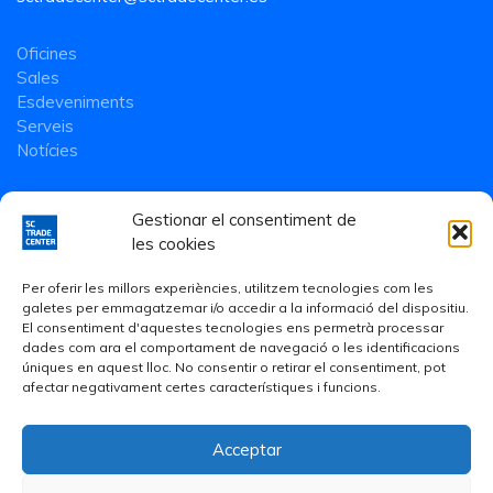
Oficines
Sales
Esdeveniments
Serveis
Notícies
Gestionar el consentiment de
les cookies
Per oferir les millors experiències, utilitzem tecnologies com les
galetes per emmagatzemar i/o accedir a la informació del dispositiu.
El consentiment d'aquestes tecnologies ens permetrà processar
dades com ara el comportament de navegació o les identificacions
úniques en aquest lloc. No consentir o retirar el consentiment, pot
afectar negativament certes característiques i funcions.
Acceptar
Avís Legal
·
Política de Privacitat
·
Política de cookies