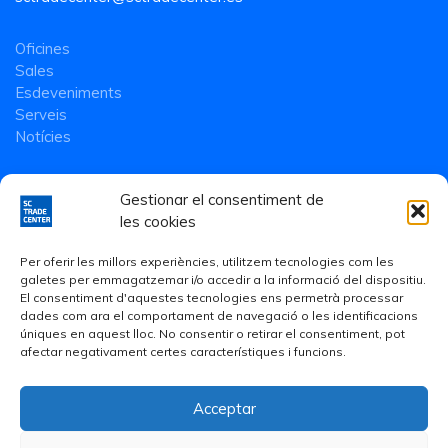
Oficines
Sales
Esdeveniments
Serveis
Notícies
Gestionar el consentiment de
les cookies
Per oferir les millors experiències, utilitzem tecnologies com les
galetes per emmagatzemar i/o accedir a la informació del dispositiu.
El consentiment d'aquestes tecnologies ens permetrà processar
dades com ara el comportament de navegació o les identificacions
úniques en aquest lloc. No consentir o retirar el consentiment, pot
afectar negativament certes característiques i funcions.
Acceptar
Avís Legal
·
Política de Privacitat
·
Política de cookies