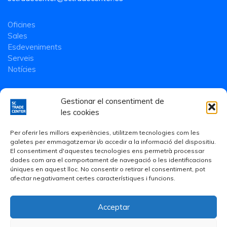
Oficines
Sales
Esdeveniments
Serveis
Notícies
Gestionar el consentiment de
les cookies
Per oferir les millors experiències, utilitzem tecnologies com les
galetes per emmagatzemar i/o accedir a la informació del dispositiu.
El consentiment d'aquestes tecnologies ens permetrà processar
dades com ara el comportament de navegació o les identificacions
úniques en aquest lloc. No consentir o retirar el consentiment, pot
afectar negativament certes característiques i funcions.
Acceptar
Avís Legal
·
Política de Privacitat
·
Política de cookies