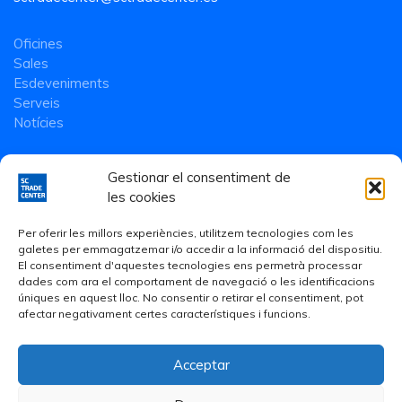
Oficines
Sales
Esdeveniments
Serveis
Notícies
Gestionar el consentiment de
les cookies
Per oferir les millors experiències, utilitzem tecnologies com les
galetes per emmagatzemar i/o accedir a la informació del dispositiu.
El consentiment d'aquestes tecnologies ens permetrà processar
dades com ara el comportament de navegació o les identificacions
úniques en aquest lloc. No consentir o retirar el consentiment, pot
afectar negativament certes característiques i funcions.
Acceptar
Avís Legal
·
Política de Privacitat
·
Política de cookies