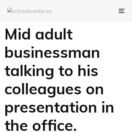
Skip
Skip
links
to
Tog
primary
navigation
Mid adult
Skip
to
content
businessman
talking to his
colleagues on
presentation in
the office.