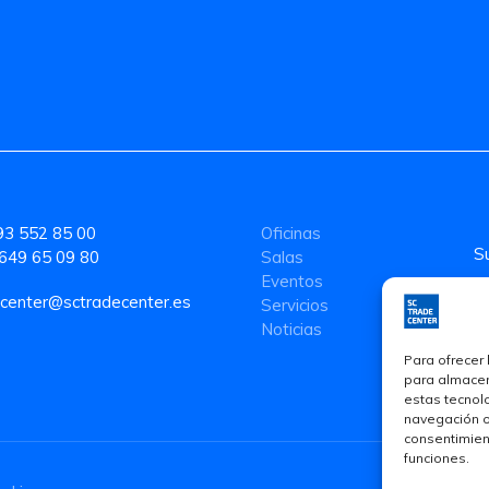
93 552 85 00
Oficinas
649 65 09 80
Salas
Eventos
center@sctradecenter.es
Servicios
Noticias
Para ofrecer
para almacena
estas tecnol
navegación o 
consentimient
funciones.