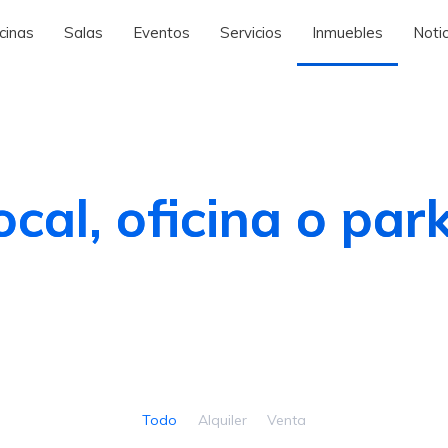
cinas
Salas
Eventos
Servicios
Inmuebles
Notic
ocal, oficina o par
Todo
Alquiler
Venta