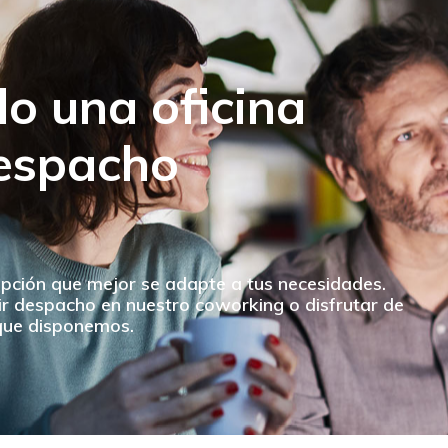
o una oficina
despacho
opción que mejor se adapte a tus necesidades.
r despacho en nuestro coworking o disfrutar de
 que disponemos.