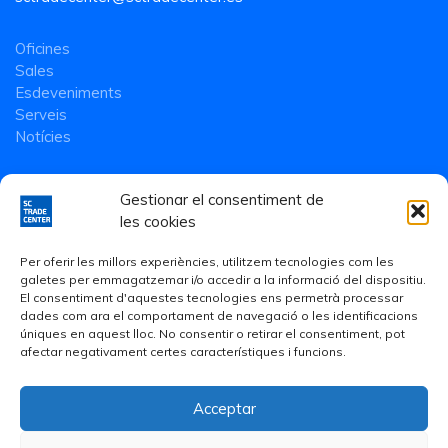
Oficines
Sales
Esdeveniments
Serveis
Notícies
Gestionar el consentiment de
les cookies
Per oferir les millors experiències, utilitzem tecnologies com les
galetes per emmagatzemar i/o accedir a la informació del dispositiu.
El consentiment d'aquestes tecnologies ens permetrà processar
dades com ara el comportament de navegació o les identificacions
úniques en aquest lloc. No consentir o retirar el consentiment, pot
afectar negativament certes característiques i funcions.
Acceptar
Avís Legal
·
Política de Privacitat
·
Política de cookies