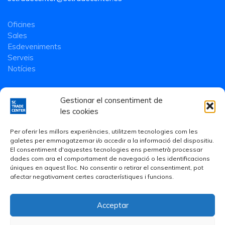
Oficines
Sales
Esdeveniments
Serveis
Notícies
Gestionar el consentiment de
les cookies
Per oferir les millors experiències, utilitzem tecnologies com les
galetes per emmagatzemar i/o accedir a la informació del dispositiu.
El consentiment d'aquestes tecnologies ens permetrà processar
dades com ara el comportament de navegació o les identificacions
úniques en aquest lloc. No consentir o retirar el consentiment, pot
afectar negativament certes característiques i funcions.
Acceptar
Avís Legal
·
Política de Privacitat
·
Política de cookies