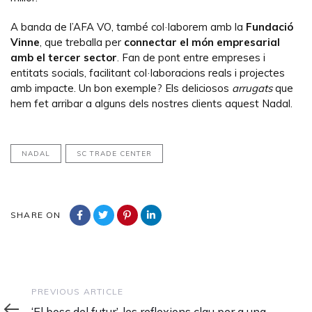
A banda de l’AFA VO, també col·laborem amb la
Fundació
Vinne
, que treballa per
connectar el món empresarial
amb el tercer sector
. Fan de pont entre empreses i
entitats socials, facilitant col·laboracions reals i projectes
amb impacte. Un bon exemple? Els deliciosos
arrugats
que
hem fet arribar a alguns dels nostres clients aquest Nadal.
NADAL
SC TRADE CENTER
SHARE ON
Previous
PREVIOUS ARTICLE
Article
‘El bosc del futur’, les reflexions clau per a una