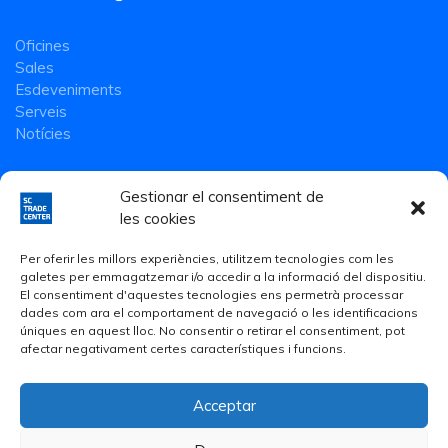
Oficines
Sales
Esdeveniments
Serveis
Notícies
Gestionar el consentiment de
les cookies
Per oferir les millors experiències, utilitzem tecnologies com les
galetes per emmagatzemar i/o accedir a la informació del dispositiu.
El consentiment d'aquestes tecnologies ens permetrà processar
dades com ara el comportament de navegació o les identificacions
úniques en aquest lloc. No consentir o retirar el consentiment, pot
afectar negativament certes característiques i funcions.
Acceptar
Avís Legal
·
Política de Privacitat
·
Política de cookies