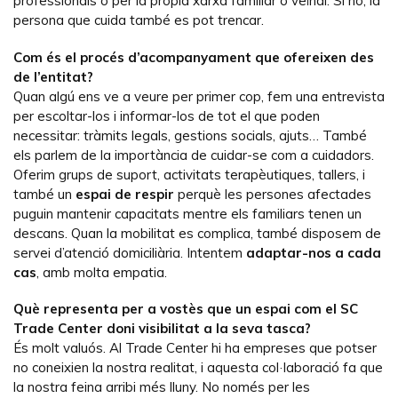
professionals o per la pròpia xarxa familiar o veïnal. Si no, la
persona que cuida també es pot trencar.
Com és el procés d’acompanyament que ofereixen des
de l’entitat?
Quan algú ens ve a veure per primer cop, fem una entrevista
per escoltar-los i informar-los de tot el que poden
necessitar: tràmits legals, gestions socials, ajuts… També
els parlem de la importància de cuidar-se com a cuidadors.
Oferim grups de suport, activitats terapèutiques, tallers, i
també un
espai de respir
perquè les persones afectades
puguin mantenir capacitats mentre els familiars tenen un
descans. Quan la mobilitat es complica, també disposem de
servei d’atenció domiciliària. Intentem
adaptar-nos a cada
cas
, amb molta empatia.
Què representa per a vostès que un espai com el SC
Trade Center doni visibilitat a la seva tasca?
És molt valuós. Al Trade Center hi ha empreses que potser
no coneixien la nostra realitat, i aquesta col·laboració fa que
la nostra feina arribi més lluny. No només per les