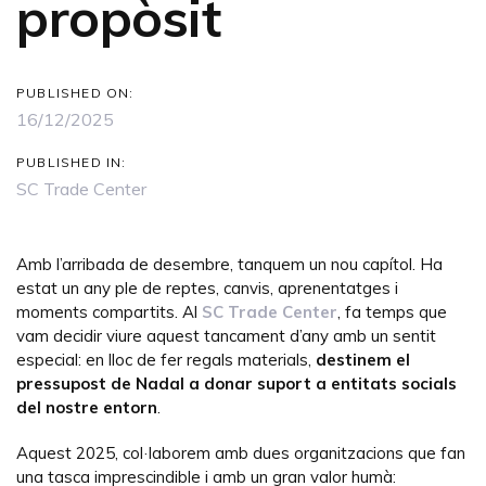
propòsit
PUBLISHED ON:
16/12/2025
PUBLISHED IN:
SC Trade Center
Amb l’arribada de desembre, tanquem un nou capítol. Ha
estat un any ple de reptes, canvis, aprenentatges i
moments compartits. Al
SC Trade Center
, fa temps que
vam decidir viure aquest tancament d’any amb un sentit
especial: en lloc de fer regals materials,
destinem el
pressupost de Nadal a donar suport a entitats socials
del nostre entorn
.
Aquest 2025, col·laborem amb dues organitzacions que fan
una tasca imprescindible i amb un gran valor humà: