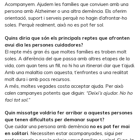
Acompanyem. Ajudem les famílies que conviuen amb una
persona amb Alzheimer o una altra demència. Els oferim
orientació, suport i serveis perquè no hagin d’afrontar-ho
soles. Perquè realment, això no es pot fer sol.
Quins diria que són els principals reptes que afronten
avui dia les persones cuidadores?
El repte més gran és que moltes famílies es troben molt
soles. A diferència del que passa amb altres etapes de la
vida, com quan tens un fill, no hi ha un itinerari clar que t’ajudi.
Amb una malaltia com aquesta, t’enfrontes a una realitat
molt dura i amb pocs recursos.
A més, moltes vegades costa acceptar ajuda. Per això
calen campanyes potents que diguin:
“Deixi’s ajudar. No ho
faci tot sol.”
Quin missatge voldria fer arribar a aquestes persones
que tenen dificultats per demanar suport?
Que cuidar una persona amb demència
no es pot fer mai
en solitari
. Necessiten estar acompanyades, sigui per