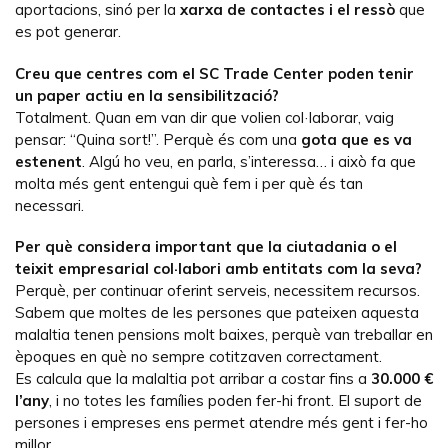
aportacions, sinó per la
xarxa de contactes i el ressò
que
es pot generar.
Creu que centres com el SC Trade Center poden tenir
un paper actiu en la sensibilització?
Totalment. Quan em van dir que volien col·laborar, vaig
pensar: “Quina sort!”. Perquè és com una
gota que es va
estenent
. Algú ho veu, en parla, s’interessa… i això fa que
molta més gent entengui què fem i per què és tan
necessari.
Per què considera important que la ciutadania o el
teixit empresarial col·labori amb entitats com la seva?
Perquè, per continuar oferint serveis, necessitem recursos.
Sabem que moltes de les persones que pateixen aquesta
malaltia tenen pensions molt baixes, perquè van treballar en
èpoques en què no sempre cotitzaven correctament.
Es calcula que la malaltia pot arribar a costar fins a
30.000 €
l’any
, i no totes les famílies poden fer-hi front. El suport de
persones i empreses ens permet atendre més gent i fer-ho
millor.