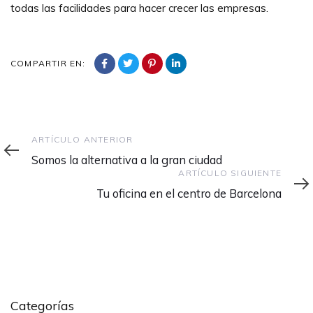
todas las facilidades para hacer crecer las empresas.
COMPARTIR EN:
Artículo
ARTÍCULO ANTERIOR
anterior
Somos la alternativa a la gran ciudad
Artículo
ARTÍCULO SIGUIENTE
siguiente
Tu oficina en el centro de Barcelona
Categorías