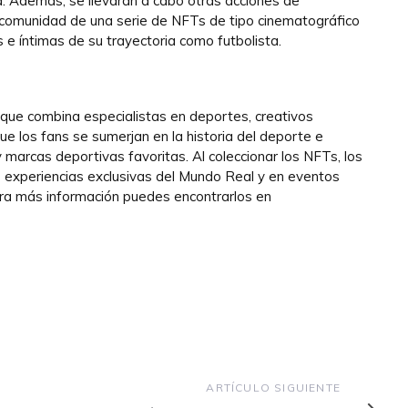
. Además, se llevarán a cabo otras acciones de
la comunidad de una serie de NFTs de tipo cinematográfico
s e íntimas de su trayectoria como futbolista.
 que combina especialistas en deportes, creativos
ue los fans se sumerjan en la historia del deporte e
 marcas deportivas favoritas. Al coleccionar los NFTs, los
e experiencias exclusivas del Mundo Real y en eventos
ara más información puedes encontrarlos en
Artículo
ARTÍCULO SIGUIENTE
siguiente