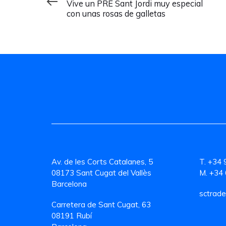
Vive un PRE Sant Jordi muy especial
con unas rosas de galletas
Av. de les Corts Catalanes, 5
T. +34 
08173 Sant Cugat del Vallès
M. +34 
Barcelona
sctrade
Carretera de Sant Cugat, 63
08191 Rubí