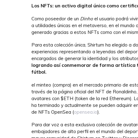
Los NFTs: un activo digital único como certifi
Como poseedor de un
Dinho
el usuario podrá vivi
a utilidades únicas en el metaverso, en el mundo o
generado gracias a estos NFTs como con el mism
Para esta colección única, Shirtum ha elegido a d
experiencias representando a leyendas del deport
encargados de generar la identidad y los atributo
logrando así conmemorar de forma artística t
fútbol.
el minteo (compra) en el mercado primario de esto
través de la página oficial del NFT de Ronaldinho
avatares con $ETH (token de la red Ethereum). L
ha terminado y actualmente se pueden adquirir en
de NFTs OpenSea (
opensea.io
).
Para dar voz a esta exclusiva colección de avatar
embajadores de alto perfil en el mundo del deporte