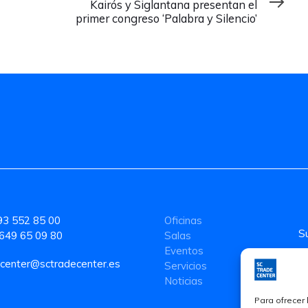
Kairós y Siglantana presentan el
primer congreso ‘Palabra y Silencio’
93 552 85 00
Oficinas
649 65 09 80
Salas
Eventos
center@sctradecenter.es
Servicios
Noticias
Para ofrecer