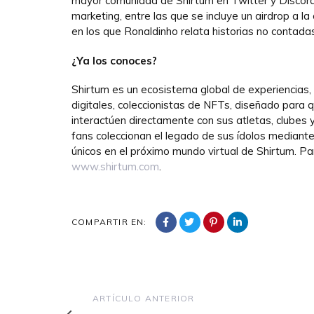
mayor comunidad de Shirtum en Twitter y Discord
marketing, entre las que se incluye un airdrop a 
en los que Ronaldinho relata historias no contada
¿Ya los conoces?
Shirtum es un ecosistema global de experiencias,
digitales, coleccionistas de NFTs, diseñado para q
interactúen directamente con sus atletas, clubes y
fans coleccionan el legado de sus ídolos mediant
únicos en el próximo mundo virtual de Shirtum. P
www.shirtum.com
.
COMPARTIR EN:
Artículo
ARTÍCULO ANTERIOR
anterior