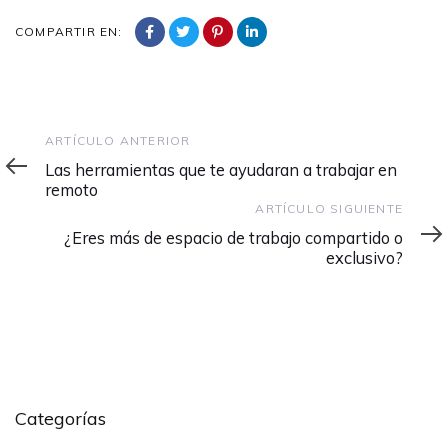
COMPARTIR EN:
Artículo
ARTÍCULO ANTERIOR
anterior
Las herramientas que te ayudaran a trabajar en
remoto
Artículo
ARTÍCULO SIGUIENTE
siguiente
¿Eres más de espacio de trabajo compartido o
exclusivo?
Categorías