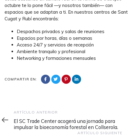
octubre te lo pone fácil —y nosotros también— con
espacios que se adaptan a ti. En nuestros centros de Sant
Cugat y Rubí encontrarás:
Despachos privados y salas de reuniones
Espacios por horas, días o semanas
Acceso 24/7 y servicios de recepción
Ambiente tranquilo y profesional
Networking y formaciones mensuales
COMPARTIR EN:
Artículo
ARTÍCULO ANTERIOR
anterior
El SC Trade Center acogerá una jornada para
impulsar la bioeconomía forestal en Collserola.
Artículo
ARTÍCULO SIGUIENTE